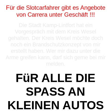
Für die Slotcarfahrer gibt es Angebote
von Carrera unter Geschäft !!!
Die Stadt Kamp-Lintfort hat ein
Vorgespräch mit dem Kreis Wesel
gehalten. Der Kreis Wesel möchte doch
noch ein Brandschutzkonzept von mir
erstellt haben. Wer mir dazu unter die
Arme greifen kann, darf sich gerne bei mir
melden.
FüR ALLE DIE
SPASS AN
KLEINEN AUTOS